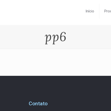
Início
Pro
pp6
Contato