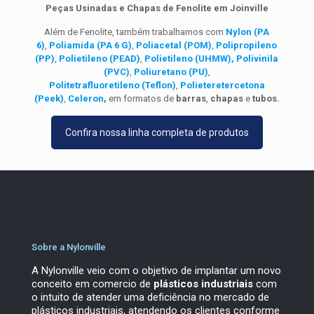
Peças Usinadas e Chapas de Fenolite em Joinville
Além de Fenolite, também trabalhamos com
Nylon (PA
6)
,
Poliamida (PA 6 G)
,
Poliacetal (POM)
,
Polipropileno
(PP)
,
Polietileno (PEAD)
,
Polietileno (UHMW),
Polivinila
(PVC)
,
Poliuretano (PU)
,
Politetrafluoretileno
(Teflon)
,
Polieteretercetona
(Peek)
,
Celeron
,
em formatos de
barras
,
chapas
e
tubos.
Confira nossa linha completa de produtos
Sobre a Nylonville
A Nylonville veio com o objetivo de implantar um novo
conceito em comercio de
plásticos industriais
com
o intuito de atender uma deficiência no mercado de
plásticos industriais, atendendo os clientes conforme