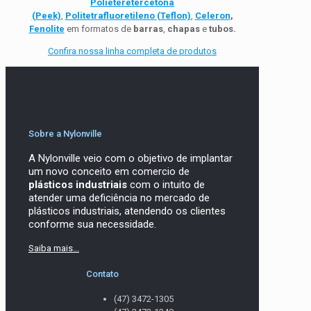
Polieteretercetona
(Peek)
,
Politetrafluoretileno
(Teflon)
,
Celeron
,
Fenolite
em formatos de
barras
,
chapas
e
tubos.
Confira nossa linha completa de produtos
Sobre a Nylonville
A Nylonville veio com o objetivo de implantar
um novo conceito em comercio de
plásticos industriais
com o intuito de
atender uma deficiência no mercado de
plásticos industriais, atendendo os clientes
conforme sua necessidade.
Saiba mais...
Contato
(47) 3472-1305