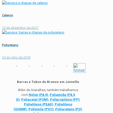
Celeron
13 de dezembro de 2017
Poliuretano
25 de julho de 2018
Barras e Tubos de Bronze em Joinville
Além de Granalhas, também trabalhamos
com
Nylon (PA 6)
,
Poliamida (PA 6
G)
,
Poliacetal (POM)
,
Polipropileno (PP)
,
Polietileno (PEAD)
,
Polietileno
(UHMW),
Polivinila (PVC)
,
Poliuretano (PU)
,